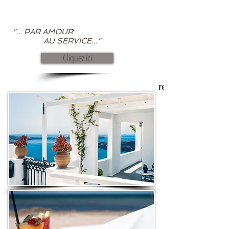
"... PAR AMOUR
AU SERVICE..."
Cliquez ici
revenir