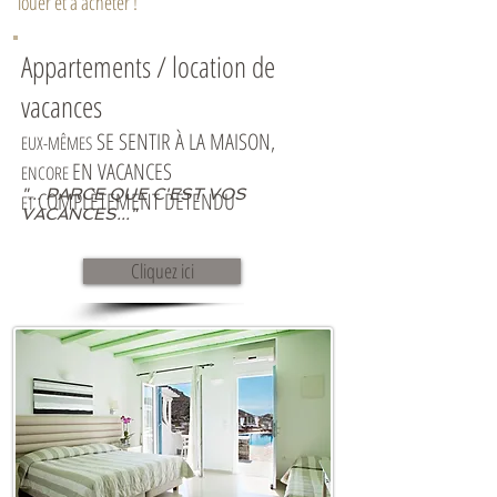
louer et à acheter !
Appartements / location de
vacances
SE SENTIR À LA MAISON,
EUX-MÊMES
EN VACANCES
ENCORE
"... PARCE QUE C'EST VOS
COMPLÈTEMENT
DÉTENDU
ET
VACANCES..."
Cliquez ici